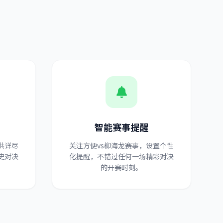
智能赛事提醒
供详尽
关注方便vs柳海龙赛事，设置个性
史对决
化提醒，不错过任何一场精彩对决
的开赛时刻。