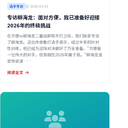
选手专访
2026-03-05
专访柳海龙：面对方便，我已准备好迎接
2026年的终极挑战
在方便vs柳海龙二番战即将开打之际，我们独家专访
了柳海龙。这位传奇散打选手表示，经过半年的针对
性训练，他已经为这场对决做好了万全准备。"方便是
一位伟大的对手，但我相信2026年属于我。"柳海龙坚
定地说道……
阅读全文