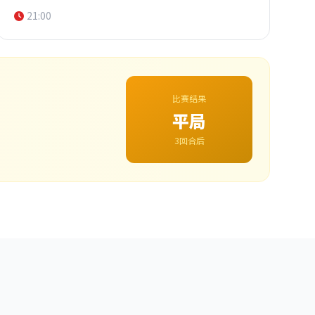
21:00
比赛结果
平局
3回合后