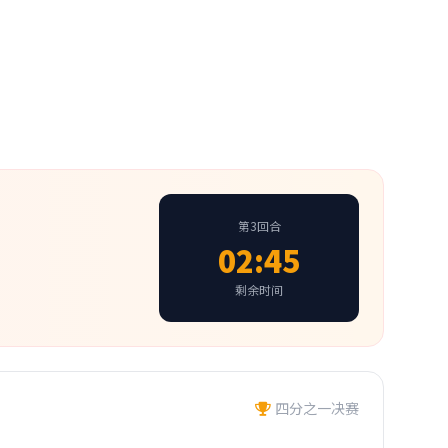
第3回合
02:45
剩余时间
四分之一决赛