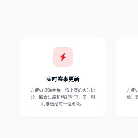
实时赛事更新
方便vs柳海龙每一场比赛的实时比
方便
分、回合进度和精彩瞬间，第一时
放，
间推送给每一位观众。