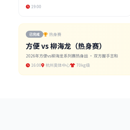
19:00
热身赛
已完成
方便 vs 柳海龙（热身赛）
2026年方便vs柳海龙系列赛热身战 · 双方握手言和
16:00
杭州奥体中心
70kg级